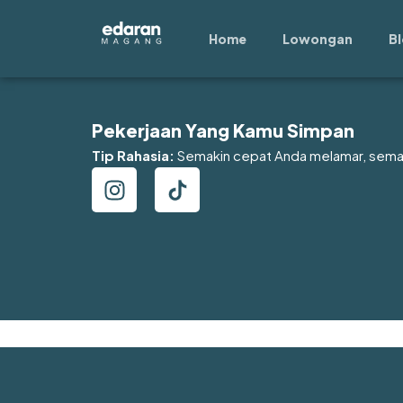
Lewati
ke
Home
Lowongan
B
konten
Pekerjaan Yang Kamu Simpan
Tip Rahasia:
Semakin cepat Anda melamar, sem
I
T
n
i
s
k
t
t
a
o
g
k
r
E
a
d
m
a
r
a