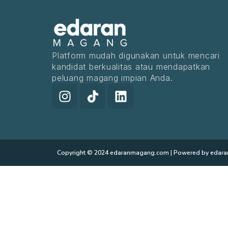
n
M
a
g
Platform mudah digunakan untuk mencari
a
kandidat berkualitas atau mendapatkan
n
peluang magang impian Anda.
g
I
T
L
n
i
i
s
k
n
t
t
k
a
o
e
g
k
d
Copyright © 2024 edaranmagang.com | Powered by eda
r
E
i
a
d
n
m
a
r
a