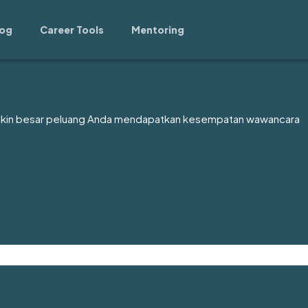
log
Career Tools
Mentoring
akin besar peluang Anda mendapatkan kesempatan wawancara