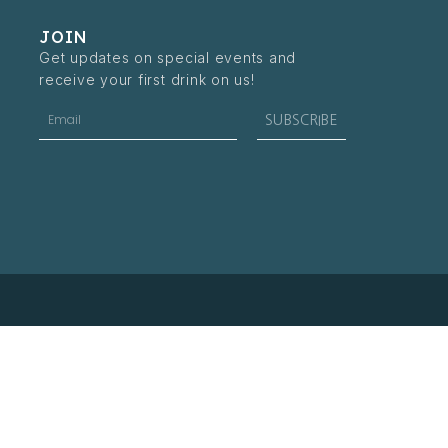
JOIN
Get updates on special events and
receive your first drink on us!
Email
SUBSCRIBE