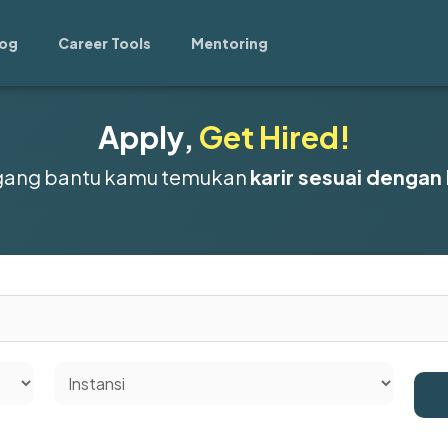
log
Career Tools
Mentoring
Apply,
Get Hired!
gang bantu kamu temukan
karir sesuai dengan