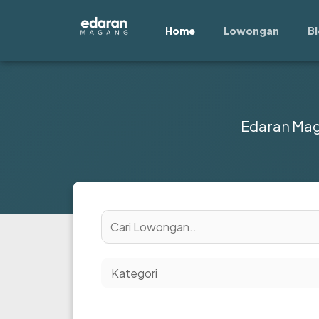
Lewati
ke
Home
Lowongan
B
konten
Edaran Ma