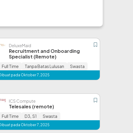
DeluxeMaid
Recruitment and Onboarding
Specialist (Remote)
Full Time
Tanpa Batas Lulusan
Swasta
Dibuat pada Oktober 7, 2025
ICS Compute
Telesales (remote)
Full Time
D3
,
S1
Swasta
Dibuat pada Oktober 7, 2025