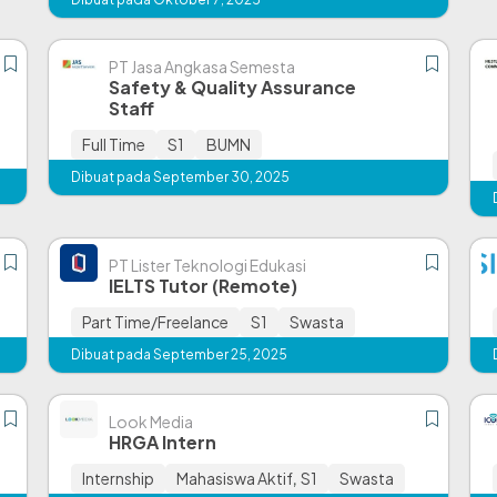
PT Jasa Angkasa Semesta
Safety & Quality Assurance
Staff
Full Time
S1
BUMN
Dibuat pada September 30, 2025
PT Lister Teknologi Edukasi
IELTS Tutor (Remote)
Part Time/Freelance
S1
Swasta
Dibuat pada September 25, 2025
Look Media
HRGA Intern
Internship
Mahasiswa Aktif
,
S1
Swasta