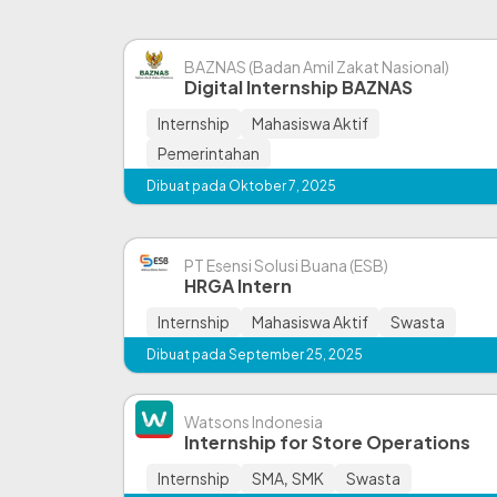
BAZNAS (Badan Amil Zakat Nasional)
Digital Internship BAZNAS
Internship
Mahasiswa Aktif
Pemerintahan
Dibuat pada Oktober 7, 2025
PT Esensi Solusi Buana (ESB)
HRGA Intern
Internship
Mahasiswa Aktif
Swasta
Dibuat pada September 25, 2025
Watsons Indonesia
Internship for Store Operations
Internship
SMA
,
SMK
Swasta