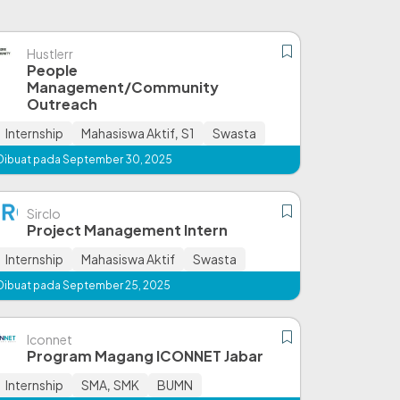
Hustlerr
People
Management/Community
Outreach
Internship
Mahasiswa Aktif
,
S1
Swasta
Dibuat pada September 30, 2025
Sirclo
Project Management Intern
Internship
Mahasiswa Aktif
Swasta
Dibuat pada September 25, 2025
Iconnet
Program Magang ICONNET Jabar
Internship
SMA
,
SMK
BUMN