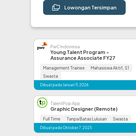
Lowongan Tersimpan
PwC Indonesia
Young Talent Program -
Assurance Associate FY27
Management Trainee
Mahasiswa Aktif
,
S1
Swasta
Dibuat pada Januari 11, 2026
TalentPop App
Graphic Designer (Remote)
Full Time
Tanpa Batas Lulusan
Swasta
Dibuat pada Oktober 7, 2025