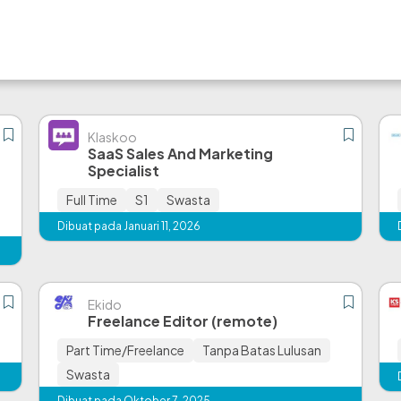
Klaskoo
SaaS Sales And Marketing
Specialist
Full Time
S1
Swasta
Dibuat pada Januari 11, 2026
Ekido
Freelance Editor (remote)
Part Time/Freelance
Tanpa Batas Lulusan
Swasta
Dibuat pada Oktober 7, 2025