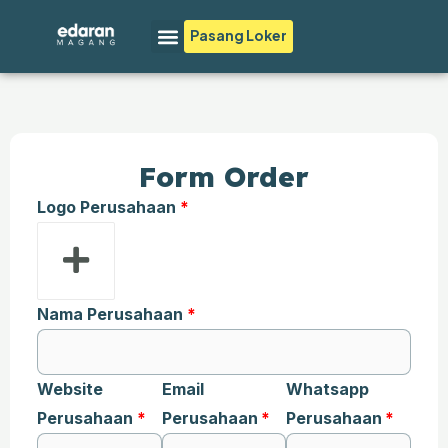
Lewati
Menu
Pasang Loker
ke
konten
Form Order
Logo Perusahaan
Nama Perusahaan
Website
Email
Whatsapp
Perusahaan
Perusahaan
Perusahaan