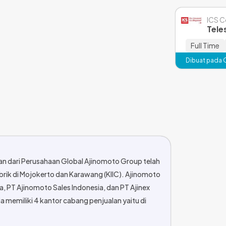
ICS 
Tele
Full Time
Dibuat pada 
n dari Perusahaan Global Ajinomoto Group telah
pabrik di Mojokerto dan Karawang (KIIC). Ajinomoto
a, PT Ajinomoto Sales Indonesia, dan PT Ajinex
ia memiliki 4 kantor cabang penjualan yaitu di