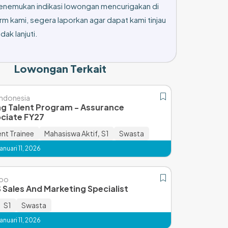
enemukan indikasi lowongan mencurigakan di
rm kami, segera laporkan agar dapat kami tinjau
dak lanjuti.
Lowongan Terkait
ndonesia
g Talent Program - Assurance
ciate FY27
t Trainee
Mahasiswa Aktif
,
S1
Swasta
nuari 11, 2026
koo
 Sales And Marketing Specialist
S1
Swasta
nuari 11, 2026