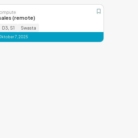
Compute
sales (remote)
D3
,
S1
Swasta
Oktober 7, 2025