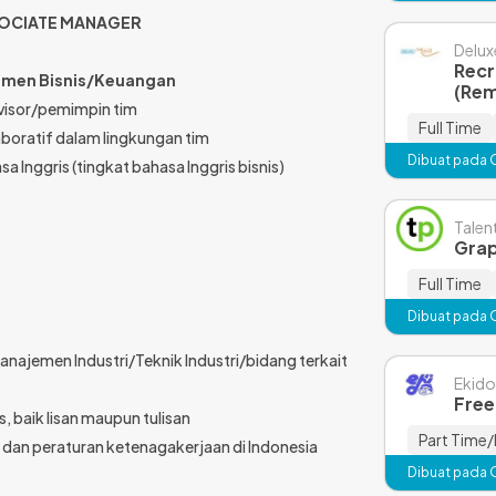
SOCIATE MANAGER
Delux
Recr
ajemen Bisnis/Keuangan
(Re
visor/pemimpin tim
Full Time
boratif dalam lingkungan tim
Dibuat pada 
Inggris (tingkat bahasa Inggris bisnis)
Talen
Grap
Full Time
Dibuat pada 
anajemen Industri/Teknik Industri/bidang terkait
Ekido
Free
 baik lisan maupun tulisan
Part Time/
dan peraturan ketenagakerjaan di Indonesia
Dibuat pada 