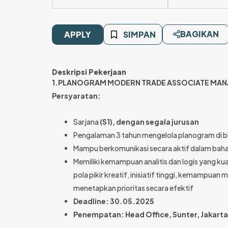
BAGIKAN
APPLY
SIMPAN
Deskripsi Pekerjaan
1.PLANOGRAM MODERN TRADE ASSOCIATE MA
Persyaratan:
Sarjana
(S1), dengan segala jurusan
Pengalaman 3 tahun mengelola planogram di 
Mampu berkomunikasi secara aktif dalam bahasa 
Memiliki kemampuan analitis dan logis yang 
pola pikir kreatif, inisiatif tinggi, kemampuan
menetapkan prioritas secara efektif
Deadline: 30.05.2025
Penempatan: Head Office, Sunter, Jakarta