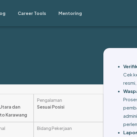
log
Career Tools
Mentoring
Verif
Cek ke
resmi,
Waspa
Prose
Pengalaman
 Utara dan
Sesuai Posisi
pemba
oto Karawang
admini
perle
mal
Bidang Pekerjaan
Lapor