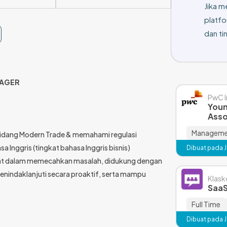
Jika m
platfo
dan tin
NAGER
PwC I
Youn
Asso
Managemen
bidang Modern Trade & memahami regulasi
Inggris (tingkat bahasa Inggris bisnis)
Dibuat pada Ja
kuat dalam memecahkan masalah, didukung dengan
 menindaklanjuti secara proaktif, serta mampu
Klas
SaaS
Full Time
Dibuat pada Ja