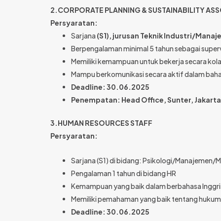
2.CORPORATE PLANNING & SUSTAINABILITY AS
Persyaratan:
Sarjana
(S1), jurusan Teknik Industri/Man
Berpengalaman minimal 5 tahun sebagai super
Memiliki kemampuan untuk bekerja secara kola
Mampu berkomunikasi secara aktif dalam bahasa 
Deadline: 30.06.2025
Penempatan: Head Office, Sunter, Jakarta
3.HUMAN RESOURCES STAFF
Persyaratan:
Sarjana (S1) di bidang: Psikologi/Manajemen/M
Pengalaman 1 tahun di bidang HR
Kemampuan yang baik dalam berbahasa Inggris,
Memiliki pemahaman yang baik tentang hukum 
Deadline: 30.06.2025