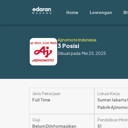
Lewati
ke
Home
Lowongan
B
konten
Ajinomoto Indonesia
3 Posisi
Dibuat pada
Mei 25, 2025
Jenis Pekerjaan
Lokasi Kerja
Full Time
Sunter Jakarta
Pabrik Ajinom
Gaji
Pendidikan Mini
Belum Diinformasikan
S1