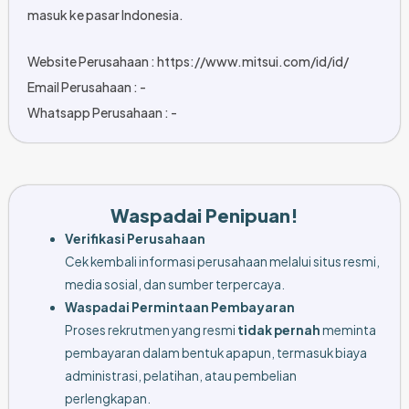
masuk ke pasar Indonesia.
Website Perusahaan : https://www.mitsui.com/id/id/
Email Perusahaan : -
Whatsapp Perusahaan : -
Waspadai Penipuan!
Verifikasi Perusahaan
Cek kembali informasi perusahaan melalui situs resmi,
media sosial, dan sumber terpercaya.
Waspadai Permintaan Pembayaran
Proses rekrutmen yang resmi
tidak pernah
meminta
pembayaran dalam bentuk apapun, termasuk biaya
administrasi, pelatihan, atau pembelian
perlengkapan.