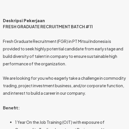
Deskripsi Pekerjaan
FRESH GRADUATE RECRUITMENT BATCH #11
Fresh Graduate Recruitment (FGR) in PT Mitsui Indonesia is
provided to seek highly potential candidate from early stage and
build diversity of talent in company to ensure sustainable high
performance of the organization.
We are looking for you who eagerly take a challenge in commodity
trading, project investment business, and/or corporate function,
and interest to build a career in our company.
Benefit:
1 Year On the Job Training (OJT) with exposure of