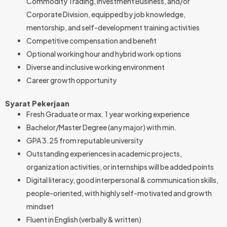
Commodity Trading, Investment Business, and/or
Corporate Division, equipped by job knowledge,
mentorship, and self-development training activities
Competitive compensation and benefit
Optional working hour and hybrid work options
Diverse and inclusive working environment
Career growth opportunity
Syarat Pekerjaan
Fresh Graduate or max. 1 year working experience
Bachelor/Master Degree (any major) with min.
GPA 3.25 from reputable university
Outstanding experiences in academic projects,
organization activities, or internships will be added points
Digital literacy, good interpersonal & communication skills,
people-oriented, with highly self-motivated and growth
mindset
Fluent in English (verbally & written)