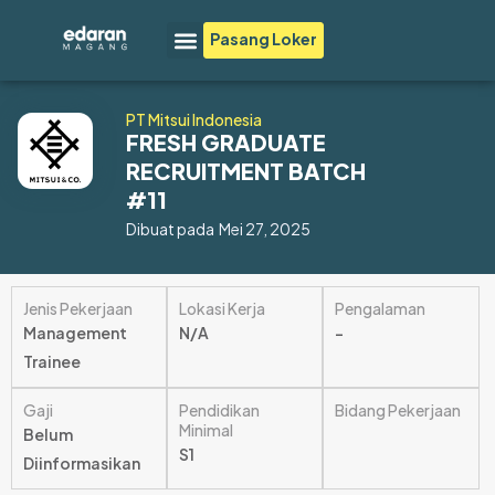
Lewati
Menu
Pasang Loker
ke
konten
PT Mitsui Indonesia
FRESH GRADUATE
RECRUITMENT BATCH
#11
Dibuat pada
Mei 27, 2025
Jenis Pekerjaan
Lokasi Kerja
Pengalaman
Management
N/A
–
Trainee
Gaji
Pendidikan
Bidang Pekerjaan
Minimal
Belum
S1
Diinformasikan