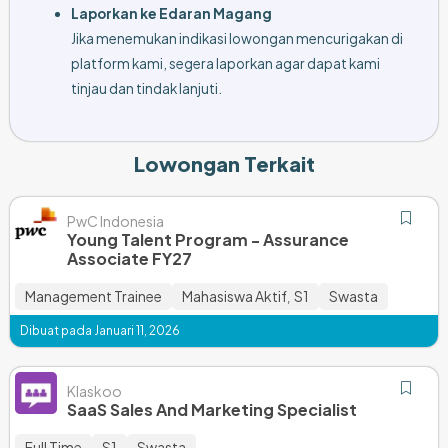
Laporkan ke Edaran Magang
Jika menemukan indikasi lowongan mencurigakan di
platform kami, segera laporkan agar dapat kami
tinjau dan tindak lanjuti.
Lowongan Terkait
PwC Indonesia
Young Talent Program - Assurance
Associate FY27
Management Trainee
Mahasiswa Aktif
S1
Swasta
,
Dibuat pada Januari 11, 2026
Klaskoo
SaaS Sales And Marketing Specialist
Full Time
S1
Swasta