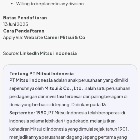
Willing to be placed in any division
Batas Pendaftaran
13 Juni 2025
Cara Pendaftaran
Apply Via:
Website Career Mitsui & Co
Source:
LinkedIn Mitsui Indonesia
Tentang PT Mitsui Indonesia
PT Mitsui Indonesia
adalah anak perusahaan yang dimiliki
sepenuhnya oleh
Mitsui & Co., Ltd.
, salah satu perusahaan
perdagangan dan investasi terbesar dan paling beragam di
dunia yang berbasis di Jepang.
Didirikan pada
13
September 1990
, PT Mitsui Indonesia telah beroperasi di
Indonesia selama lebih dari tiga dekade, melanjutkan
kehadiran Mitsui di Indonesia yang dimulai sejak tahun 1901,
menjadikannya perusahaan dagang Jepang pertama yang