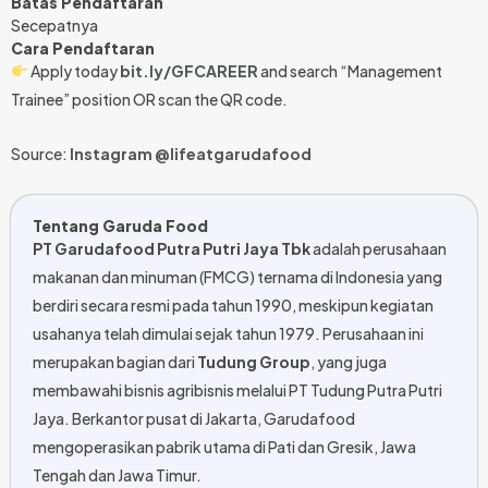
Batas Pendaftaran
Secepatnya
Cara Pendaftaran
Apply today
bit.ly/GFCAREER
and search “Management
Trainee” position OR scan the QR code.
Source:
Instagram @lifeatgarudafood
Tentang Garuda Food
PT Garudafood Putra Putri Jaya Tbk
adalah perusahaan
makanan dan minuman (FMCG) ternama di Indonesia yang
berdiri secara resmi pada tahun 1990, meskipun kegiatan
usahanya telah dimulai sejak tahun 1979. Perusahaan ini
merupakan bagian dari
Tudung Group
, yang juga
membawahi bisnis agribisnis melalui PT Tudung Putra Putri
Jaya. Berkantor pusat di Jakarta, Garudafood
mengoperasikan pabrik utama di Pati dan Gresik, Jawa
Tengah dan Jawa Timur.