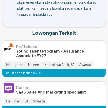
Jika menemukan indikasi lowongan mencurigakan di
platform kami, segera laporkan agar dapat kami
tinjau dan tindak lanjuti.
Lowongan Terkait
PwC Indonesia
Young Talent Program - Assurance
Associate FY27
Management Trainee
Mahasiswa Aktif
S1
Swasta
,
Dibuat pada Januari 11, 2026
Klaskoo
SaaS Sales And Marketing Specialist
Full Time
S1
Swasta