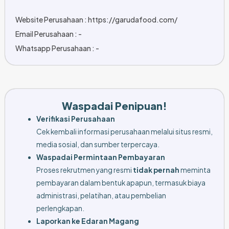
Website Perusahaan : https://garudafood.com/
Email Perusahaan : -
Whatsapp Perusahaan : -
Waspadai Penipuan!
Verifikasi Perusahaan
Cek kembali informasi perusahaan melalui situs resmi,
media sosial, dan sumber terpercaya.
Waspadai Permintaan Pembayaran
Proses rekrutmen yang resmi
tidak pernah
meminta
pembayaran dalam bentuk apapun, termasuk biaya
administrasi, pelatihan, atau pembelian
perlengkapan.
Laporkan ke Edaran Magang