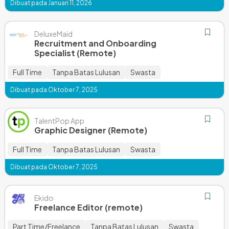
Dibuat pada Januari 11, 2026
DeluxeMaid
Recruitment and Onboarding
Specialist (Remote)
Full Time
Tanpa Batas Lulusan
Swasta
Dibuat pada Oktober 7, 2025
TalentPop App
Graphic Designer (Remote)
Full Time
Tanpa Batas Lulusan
Swasta
Dibuat pada Oktober 7, 2025
Ekido
Freelance Editor (remote)
Part Time/Freelance
Tanpa Batas Lulusan
Swasta