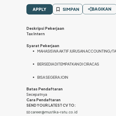
BAGIKAN
APPLY
SIMPAN
Deskripsi Pekerjaan
Tax Intern
Syarat Pekerjaan
MAHASISWA AKTIF JURUSAN ACCOUNTING/T
BERSEDIA DITEMPATKAN DI CIRACAS
BISA SEGERA JOIN
Batas Pendaftaran
Secepatnya
Cara Pendaftaran
SEND YOUR LATEST CV TO:
📧
career@mustika-ratu.co.id