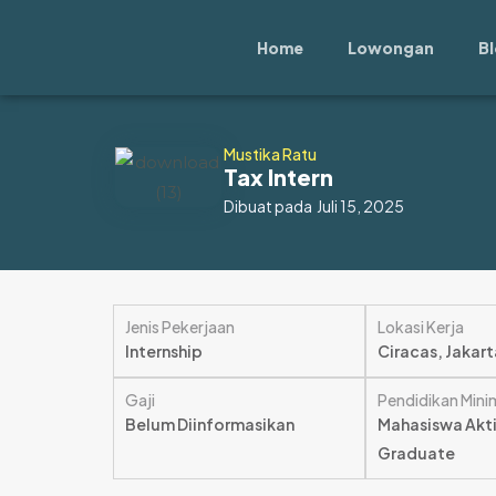
Lewati
ke
Home
Lowongan
B
konten
Mustika Ratu
Tax Intern
Dibuat pada
Juli 15, 2025
Jenis Pekerjaan
Lokasi Kerja
Internship
Ciracas, Jakart
Gaji
Pendidikan Mini
Belum Diinformasikan
Mahasiswa Aktif
Graduate