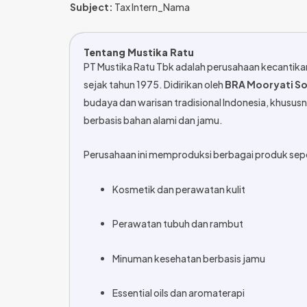
Subject:
Tax Intern_Nama
Tentang Mustika Ratu
PT Mustika Ratu Tbk adalah perusahaan kecantikan 
sejak tahun 1975. Didirikan oleh
BRA Mooryati S
budaya dan warisan tradisional Indonesia, khusu
berbasis bahan alami dan jamu.
Perusahaan ini memproduksi berbagai produk sepe
Kosmetik dan perawatan kulit
Perawatan tubuh dan rambut
Minuman kesehatan berbasis jamu
Essential oils dan aromaterapi