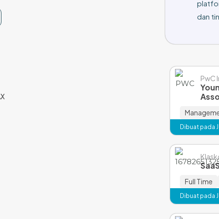
platfo
dan tin
PwC I
Youn
Asso
AX
Managemen
Dibuat pada Ja
Klas
SaaS
Full Time
Dibuat pada Ja