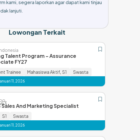
rm kami, segera laporkan agar dapat kami tinjau
dak lanjuti.
Lowongan Terkait
ndonesia
g Talent Program - Assurance
ciate FY27
t Trainee
Mahasiswa Aktif
,
S1
Swasta
nuari 11, 2026
koo
 Sales And Marketing Specialist
S1
Swasta
nuari 11, 2026