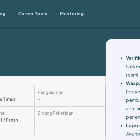
log
Career Tools
Mentoring
Verif
Cek ke
resmi,
Waspa
Prose
Pengalaman
a Timur
–
pemba
admini
mal
Bidang Pekerjaan
perle
 / Fresh
Lapor
Jika m