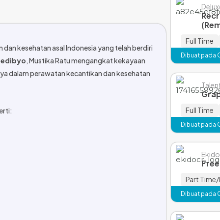
Delux
Recr
(Re
Full Time
dan kesehatan asal Indonesia yang telah berdiri
Dibuat pada 
oedibyo
, Mustika Ratu mengangkat kekayaan
snya dalam perawatan kecantikan dan kesehatan
Talen
Grap
Full Time
rti:
Dibuat pada 
Ekido
Free
Part Time/
Dibuat pada 