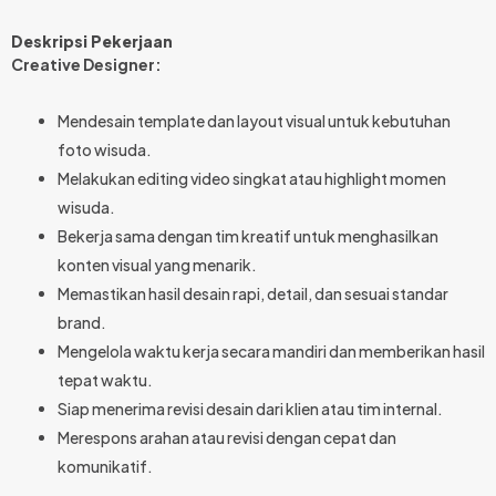
Deskripsi Pekerjaan
Creative Designer:
Mendesain template dan layout visual untuk kebutuhan
foto wisuda.
Melakukan editing video singkat atau highlight momen
wisuda.
Bekerja sama dengan tim kreatif untuk menghasilkan
konten visual yang menarik.
Memastikan hasil desain rapi, detail, dan sesuai standar
brand.
Mengelola waktu kerja secara mandiri dan memberikan hasil
tepat waktu.
Siap menerima revisi desain dari klien atau tim internal.
Merespons arahan atau revisi dengan cepat dan
komunikatif.