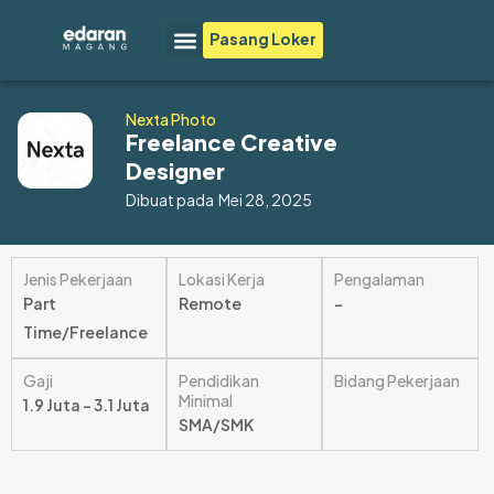
Lewati
Menu
Pasang Loker
ke
konten
Nexta Photo
Freelance Creative
Designer
Dibuat pada
Mei 28, 2025
Jenis Pekerjaan
Lokasi Kerja
Pengalaman
Part
Remote
–
Time/Freelance
Gaji
Pendidikan
Bidang Pekerjaan
Minimal
1.9 Juta – 3.1 Juta
SMA/SMK