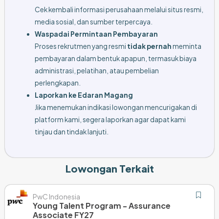
Cek kembali informasi perusahaan melalui situs resmi,
media sosial, dan sumber terpercaya.
Waspadai Permintaan Pembayaran
Proses rekrutmen yang resmi
tidak pernah
meminta
pembayaran dalam bentuk apapun, termasuk biaya
administrasi, pelatihan, atau pembelian
perlengkapan.
Laporkan ke Edaran Magang
Jika menemukan indikasi lowongan mencurigakan di
platform kami, segera laporkan agar dapat kami
tinjau dan tindak lanjuti.
Lowongan Terkait
PwC Indonesia
Young Talent Program - Assurance
Associate FY27