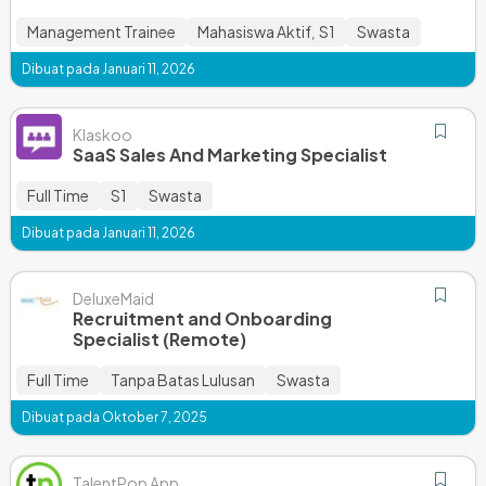
Management Trainee
Mahasiswa Aktif
S1
Swasta
,
Dibuat pada Januari 11, 2026
Klaskoo
SaaS Sales And Marketing Specialist
Full Time
S1
Swasta
Dibuat pada Januari 11, 2026
DeluxeMaid
Recruitment and Onboarding
Specialist (Remote)
Full Time
Tanpa Batas Lulusan
Swasta
Dibuat pada Oktober 7, 2025
TalentPop App