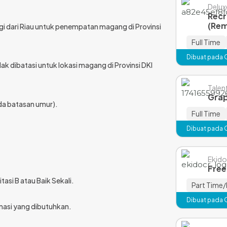
Delux
Recr
(Re
nggi dari Riau untuk penempatan magang di Provinsi
Full Time
Dibuat pada 
idak dibatasi untuk lokasi magang di Provinsi DKI
Talen
Grap
da batasan umur).
Full Time
Dibuat pada 
Ekido
Free
asi B atau Baik Sekali.
Part Time/
Dibuat pada 
masi yang dibutuhkan.