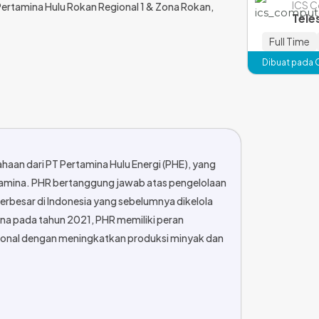
ICS 
 Pertamina Hulu Rokan Regional 1 & Zona Rokan,
Tele
Full Time
Dibuat pada 
haan dari PT Pertamina Hulu Energi (PHE), yang
amina.
PHR bertanggung jawab atas pengelolaan
terbesar di Indonesia yang sebelumnya dikelola
mina pada tahun 2021, PHR memiliki peran
ional dengan meningkatkan produksi minyak dan