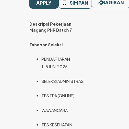
BAGIKAN
APPLY
SIMPAN
Deskripsi Pekerjaan
Magang PHR Batch 7
Tahapan Seleksi
PENDAFTARAN
1–5 JUNI 2025
SELEKSI ADMINISTRASI
TES TPA (ONLINE)
WAWANCARA
TES KESEHATAN