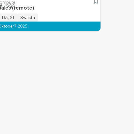
Compute
sales (remote)
D3
,
S1
Swasta
Oktober 7, 2025