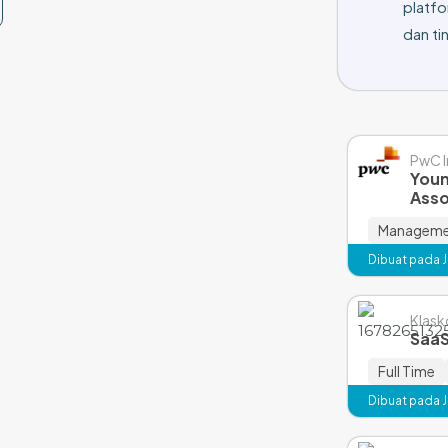
platfo
dan tin
PwC I
Youn
Asso
Managemen
Dibuat pada Ja
Klas
SaaS
Full Time
Dibuat pada Ja