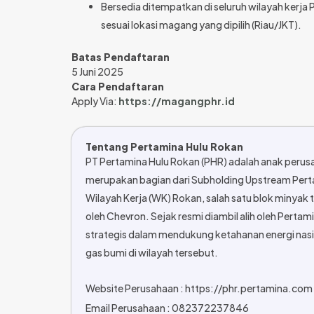
Bersedia ditempatkan di seluruh wilayah kerja
sesuai lokasi magang yang dipilih (Riau/JKT).
Batas Pendaftaran
5 Juni 2025
Cara Pendaftaran
Apply Via:
https://magangphr.id
Tentang Pertamina Hulu Rokan
PT Pertamina Hulu Rokan (PHR) adalah anak perusa
merupakan bagian dari Subholding Upstream Pert
Wilayah Kerja (WK) Rokan, salah satu blok minyak 
oleh Chevron.
Sejak resmi diambil alih oleh Perta
strategis dalam mendukung ketahanan energi nas
gas bumi di wilayah tersebut.
Website Perusahaan : https://phr.pertamina.com
Email Perusahaan : 082372237846