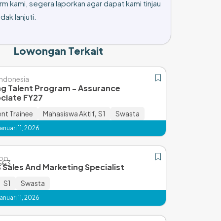
rm kami, segera laporkan agar dapat kami tinjau
dak lanjuti.
Lowongan Terkait
ndonesia
g Talent Program - Assurance
ciate FY27
t Trainee
Mahasiswa Aktif
,
S1
Swasta
nuari 11, 2026
koo
 Sales And Marketing Specialist
S1
Swasta
nuari 11, 2026