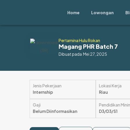
Lewati
ke
Home
Lowongan
B
konten
Pertamina Hulu Rokan
Magang PHR Batch 7
Dibuat pada
Mei 27, 2025
Jenis Pekerjaan
Lokasi Kerja
Internship
Riau
Gaji
Pendidikan Mini
Belum Diinformasikan
D3/D3/S1