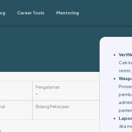
log
Career Tools
Mentoring
Verif
Cek ke
resmi,
Waspa
Prose
Pengalaman
–
pemba
admini
mal
Bidang Pekerjaan
perle
Lapor
Jika m