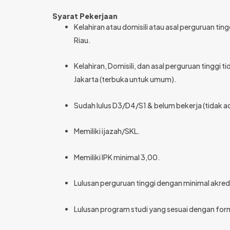
Syarat Pekerjaan
Kelahiran atau domisili atau asal perguruan ti
Riau.
Kelahiran, Domisili, dan asal perguruan tinggi t
Jakarta (terbuka untuk umum).
Sudah lulus D3/D4/S1 & belum bekerja (tidak a
Memiliki ijazah/SKL.
Memiliki IPK minimal 3,00.
Lulusan perguruan tinggi dengan minimal akredit
Lulusan program studi yang sesuai dengan for