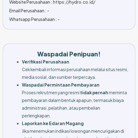
Website Perusahaan : https://hydro.co.id/
Email Perusahaan : -
Whatsapp Perusahaan : -
Waspadai Penipuan!
Verifikasi Perusahaan
Cek kembali informasi perusahaan melalui situs resmi,
media sosial, dan sumber terpercaya.
Waspadai Permintaan Pembayaran
Proses rekrutmen yang resmi
tidak pernah
meminta
pembayaran dalam bentuk apapun, termasuk biaya
administrasi, pelatihan, atau pembelian
perlengkapan.
Laporkan ke Edaran Magang
Jika menemukan indikasi lowongan mencurigakan di