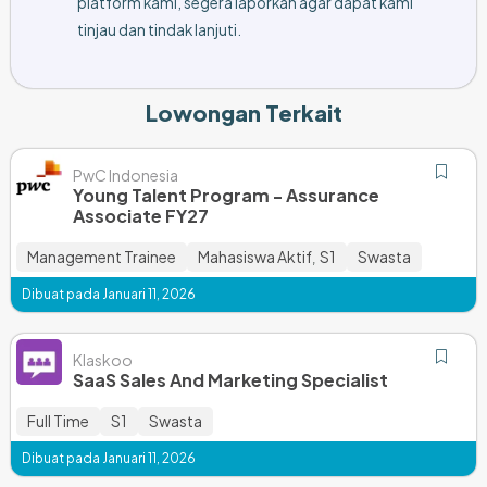
platform kami, segera laporkan agar dapat kami
tinjau dan tindak lanjuti.
Lowongan Terkait
PwC Indonesia
Young Talent Program - Assurance
Associate FY27
Management Trainee
Mahasiswa Aktif
S1
Swasta
,
Dibuat pada Januari 11, 2026
Klaskoo
SaaS Sales And Marketing Specialist
Full Time
S1
Swasta
Dibuat pada Januari 11, 2026