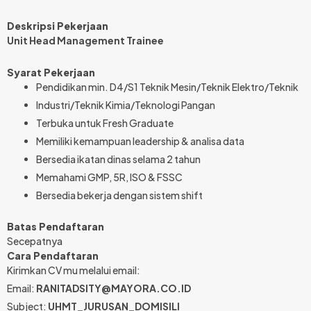
Deskripsi Pekerjaan
Unit Head Management Trainee
Syarat Pekerjaan
Pendidikan min. D4/S1 Teknik Mesin/Teknik Elektro/Teknik
Industri/Teknik Kimia/Teknologi Pangan
Terbuka untuk Fresh Graduate
Memiliki kemampuan leadership & analisa data
Bersedia ikatan dinas selama 2 tahun
Memahami GMP, 5R, ISO & FSSC
Bersedia bekerja dengan sistem shift
Batas Pendaftaran
Secepatnya
Cara Pendaftaran
Kirimkan CV mu melalui email:
Email:
RANITADSITY@MAYORA.CO.ID
Subject:
UHMT_JURUSAN_DOMISILI