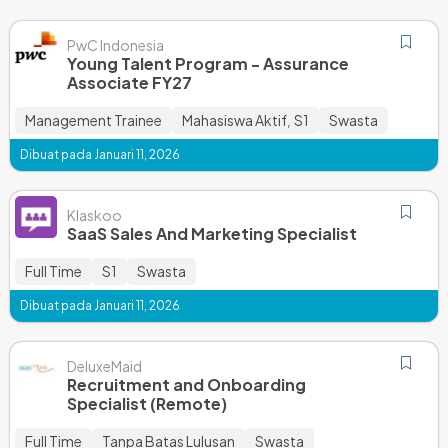
PwC Indonesia
Young Talent Program - Assurance
Associate FY27
Management Trainee
Mahasiswa Aktif
S1
Swasta
,
Dibuat pada Januari 11, 2026
Klaskoo
SaaS Sales And Marketing Specialist
Full Time
S1
Swasta
Dibuat pada Januari 11, 2026
DeluxeMaid
Recruitment and Onboarding
Specialist (Remote)
Full Time
Tanpa Batas Lulusan
Swasta