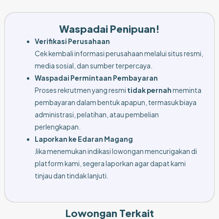
Waspadai Penipuan!
Verifikasi Perusahaan
Cek kembali informasi perusahaan melalui situs resmi,
media sosial, dan sumber terpercaya.
Waspadai Permintaan Pembayaran
Proses rekrutmen yang resmi
tidak pernah
meminta
pembayaran dalam bentuk apapun, termasuk biaya
administrasi, pelatihan, atau pembelian
perlengkapan.
Laporkan ke Edaran Magang
Jika menemukan indikasi lowongan mencurigakan di
platform kami, segera laporkan agar dapat kami
tinjau dan tindak lanjuti.
Lowongan Terkait