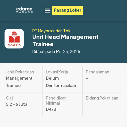
Lewati
Menu
Pasang Loker
ke
konten
PT Mayora Indah Tbk
Unit Head Management
Trainee
Dibuat pada
Mei 25, 2025
Jenis Pekerjaan
Lokasi Kerja
Pengalaman
Management
Belum
–
Trainee
Diinformasikan
Gaji
Pendidikan
Bidang Pekerjaan
Minimal
5,2 – 6 Juta
D4/S1