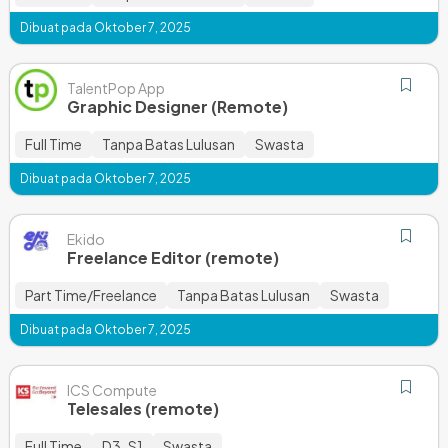
Dibuat pada Oktober 7, 2025
TalentPop App
Graphic Designer (Remote)
Full Time
Tanpa Batas Lulusan
Swasta
Dibuat pada Oktober 7, 2025
Ekido
Freelance Editor (remote)
Part Time/Freelance
Tanpa Batas Lulusan
Swasta
Dibuat pada Oktober 7, 2025
ICS Compute
Telesales (remote)
Full Time
D3
S1
Swasta
,