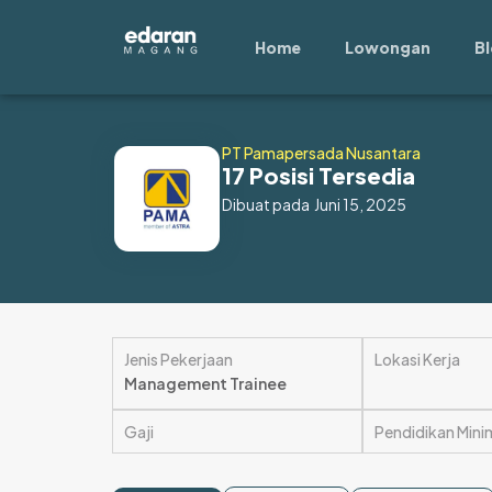
Lewati
ke
Home
Lowongan
B
konten
PT Pamapersada Nusantara
17 Posisi Tersedia
Dibuat pada
Juni 15, 2025
Jenis Pekerjaan
Lokasi Kerja
Management Trainee
Gaji
Pendidikan Mini