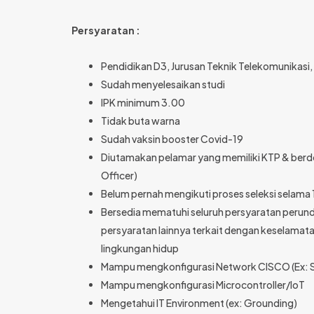
Persyaratan :
Pendidikan D3, Jurusan Teknik Telekomunikasi,
Sudah menyelesaikan studi
IPK minimum 3.00
Tidak buta warna
Sudah vaksin booster Covid-19
Diutamakan pelamar yang memiliki KTP & berdomi
Officer)
Belum pernah mengikuti proses seleksi selama 1
Bersedia mematuhi seluruh persyaratan perun
persyaratan lainnya terkait dengan keselamata
lingkungan hidup
Mampu mengkonfigurasi Network CISCO (Ex: Sw
Mampu mengkonfigurasi Microcontroller/IoT
Mengetahui IT Environment (ex: Grounding)