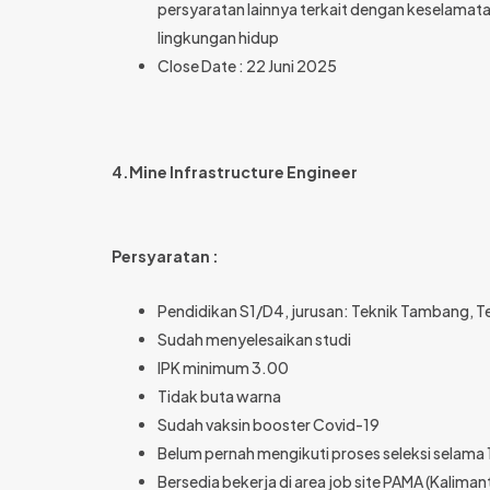
persyaratan lainnya terkait dengan keselamata
lingkungan hidup
Close Date : 22 Juni 2025
4.Mine Infrastructure Engineer
Persyaratan :
Pendidikan S1/D4, jurusan: Teknik Tambang, Tek
Sudah menyelesaikan studi
IPK minimum 3.00
Tidak buta warna
Sudah vaksin booster Covid-19
Belum pernah mengikuti proses seleksi selama 1
Bersedia bekerja di area job site PAMA (Kalima