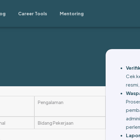
log
Career Tools
Mentoring
Verif
Cek ke
resmi,
Waspa
Prose
Pengalaman
pemba
admini
mal
Bidang Pekerjaan
perle
Lapor