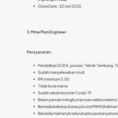
Close Date : 22 Juni 2025
3.Mine Plan Engineer
Persyaratan :
Pendidikan S1/D4, jurusan: Teknik Tambang, Tek
Sudah menyelesaikan studi
IPK minimum 3.00
Tidak buta warna
Sudah vaksin booster Covid-19
Belum pernah mengikuti proses seleksi selama 1
Bersedia bekerja di area job site PAMA (Kalima
Bersedia mematuhi seluruh persyaratan perun