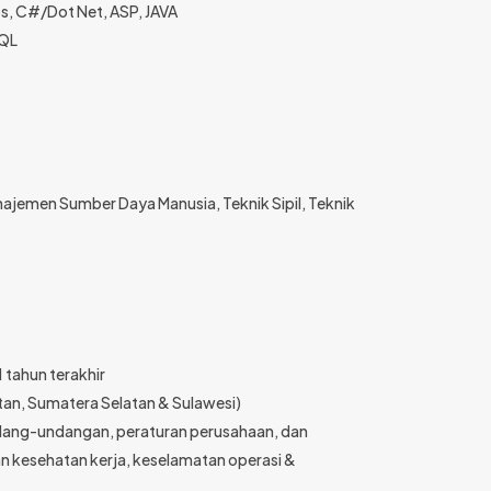
s, C#/Dot Net, ASP, JAVA
SQL
ajemen Sumber Daya Manusia, Teknik Sipil, Teknik
 tahun terakhir
ntan, Sumatera Selatan & Sulawesi)
dang-undangan, peraturan perusahaan, dan
n kesehatan kerja, keselamatan operasi &