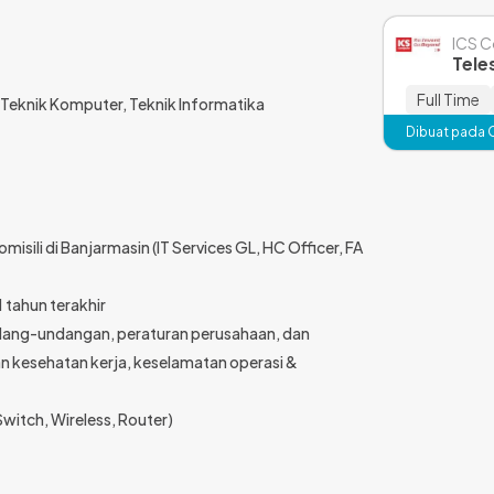
ICS 
Tele
Full Time
 Teknik Komputer, Teknik Informatika
Dibuat pada 
sili di Banjarmasin (IT Services GL, HC Officer, FA
 tahun terakhir
dang-undangan, peraturan perusahaan, dan
n kesehatan kerja, keselamatan operasi &
itch, Wireless, Router)