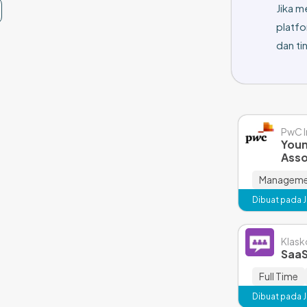
Jika m
platfo
dan tin
PwC I
Youn
Asso
Managemen
Dibuat pada Ja
Klas
SaaS
Full Time
Dibuat pada Ja