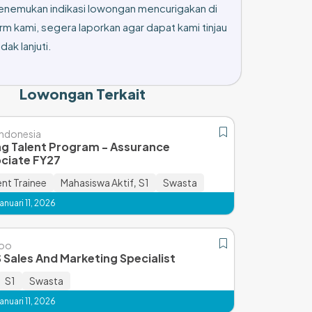
enemukan indikasi lowongan mencurigakan di
rm kami, segera laporkan agar dapat kami tinjau
dak lanjuti.
Lowongan Terkait
ndonesia
g Talent Program - Assurance
ciate FY27
t Trainee
Mahasiswa Aktif
,
S1
Swasta
nuari 11, 2026
koo
 Sales And Marketing Specialist
S1
Swasta
nuari 11, 2026