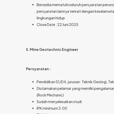
Bersedia mematuhi seluruh persyaratan perun
persyaratan lainnya terkait dengan keselamata
lingkungan hidup
Close Date : 22 Juni 2025
5.Mine Geotechnic Engineer
Persyaratan :
Pendidikan S1/D4, jurusan: Teknik Geologi, Te
Diutamakan pelamar yang memilki pengalaman 
(Rock Mechanic)
Sudah menyelesaikan studi
IPK minimum 3.00