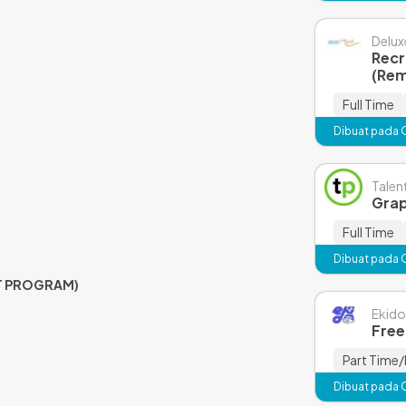
Delux
Recr
(Re
Full Time
Dibuat pada 
Talen
Grap
Full Time
Dibuat pada 
T PROGRAM)
Ekido
Free
Part Time/
Dibuat pada 