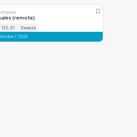
Compute
sales (remote)
D3
,
S1
Swasta
Oktober 7, 2025