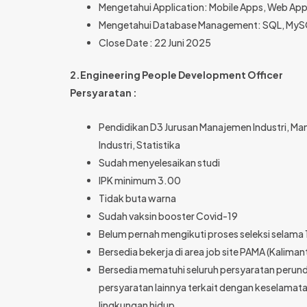
Mengetahui Application: Mobile Apps, Web App
Mengetahui Database Management: SQL, My
Close Date : 22 Juni 2025
2.Engineering People Development Officer
Persyaratan :
Pendidikan D3 Jurusan Manajemen Industri, Man
Industri, Statistika
Sudah menyelesaikan studi
IPK minimum 3.00
Tidak buta warna
Sudah vaksin booster Covid-19
Belum pernah mengikuti proses seleksi selama 1
Bersedia bekerja di area job site PAMA (Kalima
Bersedia mematuhi seluruh persyaratan perun
persyaratan lainnya terkait dengan keselamata
lingkungan hidup