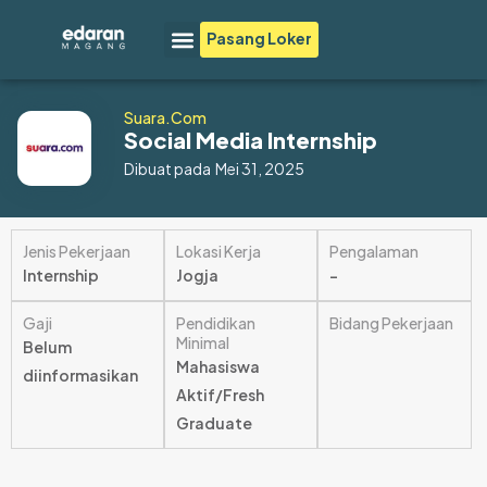
Lewati
Menu
Pasang Loker
ke
konten
Suara.com
Social Media Internship
Dibuat pada
Mei 31, 2025
Jenis Pekerjaan
Lokasi Kerja
Pengalaman
Internship
Jogja
–
Gaji
Pendidikan
Bidang Pekerjaan
Minimal
Belum
Mahasiswa
diinformasikan
Aktif/Fresh
Graduate