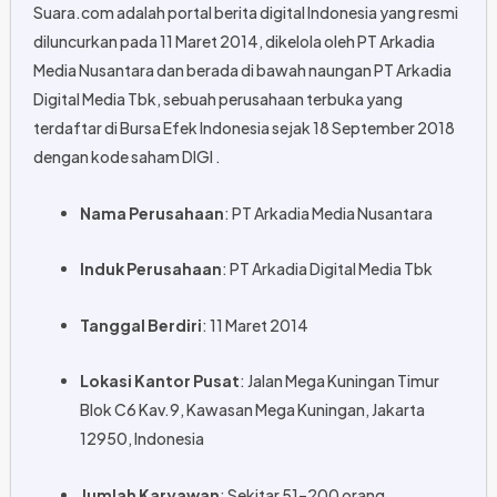
Suara.com adalah portal berita digital Indonesia yang resmi
diluncurkan pada 11 Maret 2014, dikelola oleh PT Arkadia
Media Nusantara dan berada di bawah naungan PT Arkadia
Digital Media Tbk, sebuah perusahaan terbuka yang
terdaftar di Bursa Efek Indonesia sejak 18 September 2018
dengan kode saham DIGI
.
Nama Perusahaan
:
PT Arkadia Media Nusantara
Induk Perusahaan
:
PT Arkadia Digital Media Tbk
Tanggal Berdiri
:
11 Maret 2014
Lokasi Kantor Pusat
:
Jalan Mega Kuningan Timur
Blok C6 Kav.9, Kawasan Mega Kuningan, Jakarta
12950, Indonesia
Jumlah Karyawan
:
Sekitar 51–200 orang