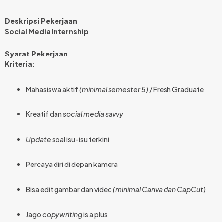
Deskripsi Pekerjaan
Social Media Internship
Syarat Pekerjaan
Kriteria:
Mahasiswa aktif
(minimal semester 5)
/ Fresh Graduate
Kreatif dan
social media savvy
Update
soal isu-isu terkini
Percaya diri di depan kamera
Bisa edit gambar dan video
(minimal Canva dan CapCut)
Jago
copywriting
is a plus