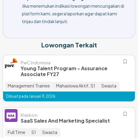
Jika menemukan indikasi lowongan mencurigakan di
platform kami, segera laporkan agar dapat kami
tinjau dan tindak lanjuti.
Lowongan Terkait
PwC Indonesia
Young Talent Program - Assurance
Associate FY27
Management Trainee
Mahasiswa Aktif
S1
Swasta
,
Dibuat pada Januari 11, 2026
Klaskoo
SaaS Sales And Marketing Specialist
Full Time
S1
Swasta