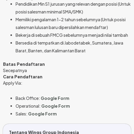
Pendidikan Min S1 jurusan yang relevan dengan posisi (Untuk
posisi salesman minimal SMA/SMK)
⁠Memiliki pengalaman 1-2 tahun sebelumnya (Untuk posisi
salesman lulusan baru dipersilahkan mendaftar)
⁠Bekerja di sebuah FMCG sebelumnya menjadi nilai tambah
⁠Bersedia di tempatkan di Jabodetabek, Sumatera, Jawa
Barat, Banten, dan Kalimantan Barat
Batas Pendaftaran
Secepatnya
Cara Pendaftaran
Apply Via:
Back Office:
Google Form
Operational:
Google Form
Sales:
Google Form
Tentang Wings Group Indonesia