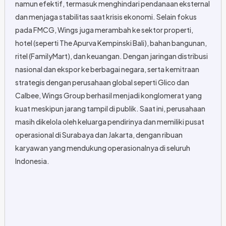
namun efektif, termasuk menghindari pendanaan eksternal
dan menjaga stabilitas saat krisis ekonomi. Selain fokus
pada FMCG, Wings juga merambah ke sektor properti,
hotel (seperti The Apurva Kempinski Bali), bahan bangunan,
ritel (FamilyMart), dan keuangan. Dengan jaringan distribusi
nasional dan ekspor ke berbagai negara, serta kemitraan
strategis dengan perusahaan global seperti Glico dan
Calbee, Wings Group berhasil menjadi konglomerat yang
kuat meskipun jarang tampil di publik. Saat ini, perusahaan
masih dikelola oleh keluarga pendirinya dan memiliki pusat
operasional di Surabaya dan Jakarta, dengan ribuan
karyawan yang mendukung operasionalnya di seluruh
Indonesia.