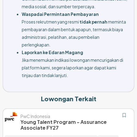
media sosial, dan sumber terpercaya.
Waspadai Permintaan Pembayaran
Proses rekrutmen yang resmi
tidak pernah
meminta
pembayaran dalam bentuk apapun, termasuk biaya
administrasi, pelatihan, atau pembelian
perlengkapan.
Laporkan ke Edaran Magang
Jika menemukan indikasi lowongan mencurigakan di
platform kami, segera laporkan agar dapat kami
tinjau dan tindak lanjuti.
Lowongan Terkait
PwC Indonesia
Young Talent Program - Assurance
Associate FY27