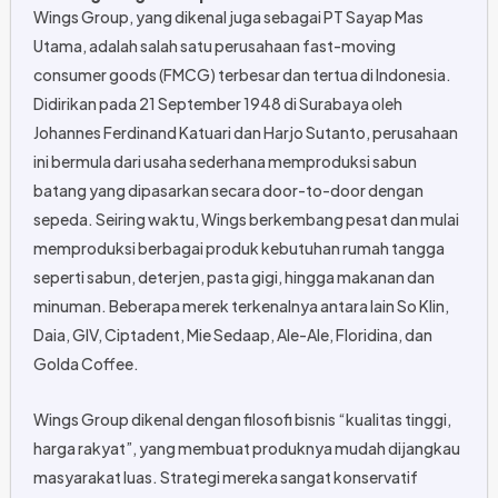
Wings Group, yang dikenal juga sebagai PT Sayap Mas
Utama, adalah salah satu perusahaan fast-moving
consumer goods (FMCG) terbesar dan tertua di Indonesia.
Didirikan pada 21 September 1948 di Surabaya oleh
Johannes Ferdinand Katuari dan Harjo Sutanto, perusahaan
ini bermula dari usaha sederhana memproduksi sabun
batang yang dipasarkan secara door-to-door dengan
sepeda. Seiring waktu, Wings berkembang pesat dan mulai
memproduksi berbagai produk kebutuhan rumah tangga
seperti sabun, deterjen, pasta gigi, hingga makanan dan
minuman. Beberapa merek terkenalnya antara lain So Klin,
Daia, GIV, Ciptadent, Mie Sedaap, Ale-Ale, Floridina, dan
Golda Coffee.
Wings Group dikenal dengan filosofi bisnis “kualitas tinggi,
harga rakyat”, yang membuat produknya mudah dijangkau
masyarakat luas. Strategi mereka sangat konservatif