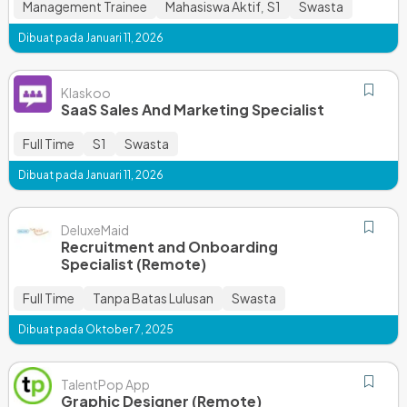
Management Trainee
Mahasiswa Aktif
S1
Swasta
,
Dibuat pada Januari 11, 2026
Klaskoo
SaaS Sales And Marketing Specialist
Full Time
S1
Swasta
Dibuat pada Januari 11, 2026
DeluxeMaid
Recruitment and Onboarding
Specialist (Remote)
Full Time
Tanpa Batas Lulusan
Swasta
Dibuat pada Oktober 7, 2025
TalentPop App
Graphic Designer (Remote)