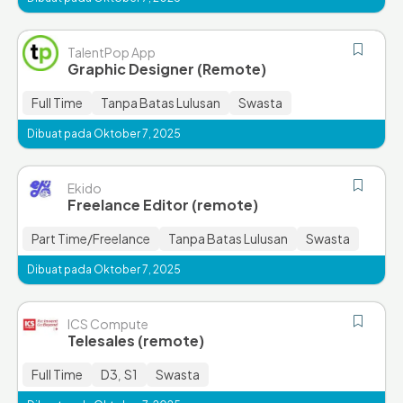
TalentPop App
Graphic Designer (Remote)
Full Time
Tanpa Batas Lulusan
Swasta
Dibuat pada Oktober 7, 2025
Ekido
Freelance Editor (remote)
Part Time/Freelance
Tanpa Batas Lulusan
Swasta
Dibuat pada Oktober 7, 2025
ICS Compute
Telesales (remote)
Full Time
D3
S1
Swasta
,