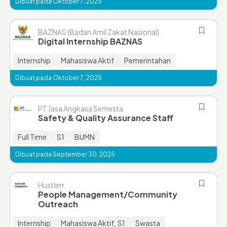
Dibuat pada Oktober 7, 2025
BAZNAS (Badan Amil Zakat Nasional)
Digital Internship BAZNAS
Internship
Mahasiswa Aktif
Pemerintahan
Dibuat pada Oktober 7, 2025
PT Jasa Angkasa Semesta
Safety & Quality Assurance Staff
Full Time
S1
BUMN
Dibuat pada September 30, 2025
Hustlerr
People Management/Community
Outreach
Internship
Mahasiswa Aktif
S1
Swasta
,