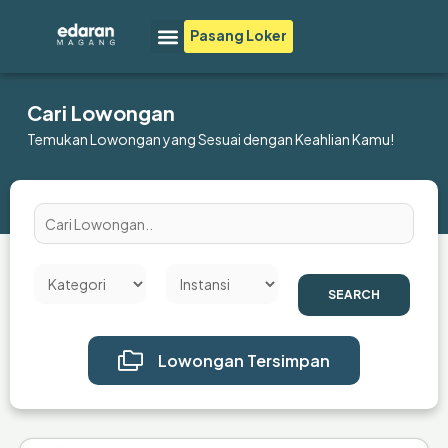
Lewati
Menu
Pasang Loker
ke
konten
Cari Lowongan
Temukan Lowongan yang Sesuai dengan Keahlian Kamu!
SEARCH
Lowongan Tersimpan