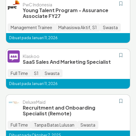
PwC Indonesia
Young Talent Program - Assurance
Associate FY27
Management Trainee
Mahasiswa Aktif
S1
Swasta
,
Dibuat pada Januari 11, 2026
Klaskoo
SaaS Sales And Marketing Specialist
Full Time
S1
Swasta
Dibuat pada Januari 11, 2026
DeluxeMaid
Recruitment and Onboarding
Specialist (Remote)
Full Time
Tanpa Batas Lulusan
Swasta
Dibuat pada Oktober 7, 2025