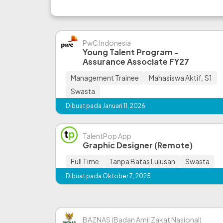
PwC Indonesia
Young Talent Program -
Assurance Associate FY27
Management Trainee
Mahasiswa Aktif
,
S1
Swasta
Dibuat pada Januari 11, 2026
TalentPop App
Graphic Designer (Remote)
Full Time
Tanpa Batas Lulusan
Swasta
Dibuat pada Oktober 7, 2025
BAZNAS (Badan Amil Zakat Nasional)