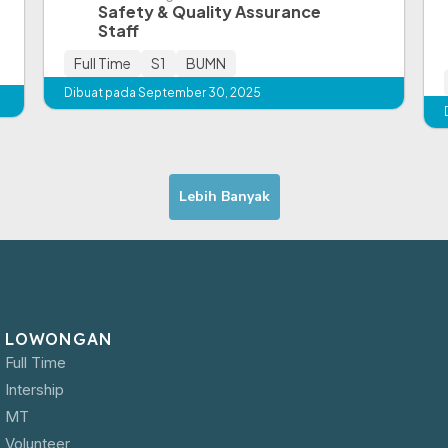
Safety & Quality Assurance
Staff
Full Time
S1
BUMN
Dibuat pada September 30, 2025
Lebih Banyak
LOWONGAN
Full Time
Intership
MT
Volunteer