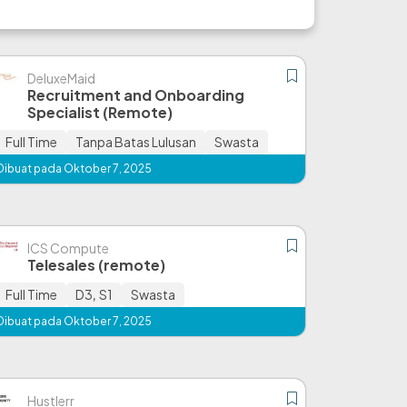
DeluxeMaid
Recruitment and Onboarding
Specialist (Remote)
Full Time
Tanpa Batas Lulusan
Swasta
Dibuat pada Oktober 7, 2025
ICS Compute
Telesales (remote)
Full Time
D3
,
S1
Swasta
Dibuat pada Oktober 7, 2025
Hustlerr