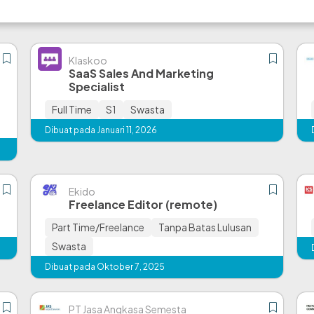
Klaskoo
SaaS Sales And Marketing
Specialist
Full Time
S1
Swasta
Dibuat pada Januari 11, 2026
Ekido
Freelance Editor (remote)
Part Time/Freelance
Tanpa Batas Lulusan
Swasta
Dibuat pada Oktober 7, 2025
PT Jasa Angkasa Semesta