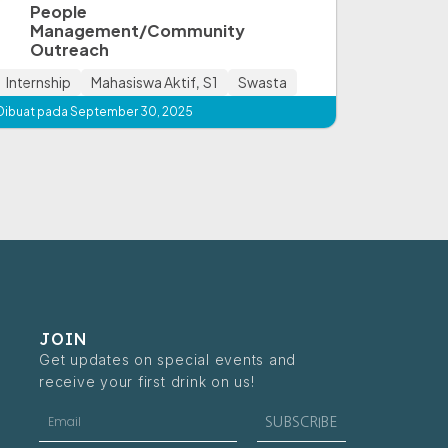
People
Management/Community
Outreach
Internship
Mahasiswa Aktif
,
S1
Swasta
Dibuat pada September 30, 2025
JOIN
Get updates on special events and
receive your first drink on us!
Email
SUBSCRIBE