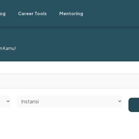
log
Career Tools
Mentoring
n Kamu!