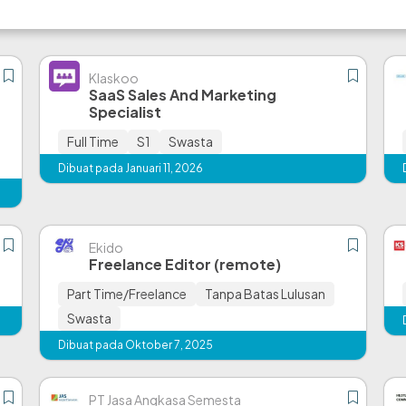
Klaskoo
SaaS Sales And Marketing
Specialist
Full Time
S1
Swasta
Dibuat pada Januari 11, 2026
Ekido
Freelance Editor (remote)
Part Time/Freelance
Tanpa Batas Lulusan
Swasta
Dibuat pada Oktober 7, 2025
PT Jasa Angkasa Semesta