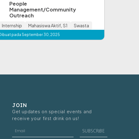
People
Management/Community
Outreach
Internship
Mahasiswa Aktif
,
S1
Swasta
Dibuat pada September 30, 2025
JOIN
Get updates on special events and
receive your first drink on us!
Email
SUBSCRIBE