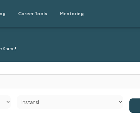
log
Career Tools
Mentoring
n Kamu!