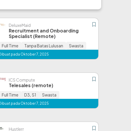
DeluxeMaid
Recruitment and Onboarding
Specialist (Remote)
Full Time
Tanpa Batas Lulusan
Swasta
Dibuat pada Oktober 7, 2025
ICS Compute
Telesales (remote)
Full Time
D3
,
S1
Swasta
Dibuat pada Oktober 7, 2025
Hustlerr