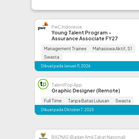
PwC Indonesia
Young Talent Program -
Assurance Associate FY27
Management Trainee
Mahasiswa Aktif
,
S1
Swasta
Dibuat pada Januari 11, 2026
TalentPop App
Graphic Designer (Remote)
Full Time
Tanpa Batas Lulusan
Swasta
Dibuat pada Oktober 7, 2025
BAZNAS (Badan Amil Zakat Nasional)