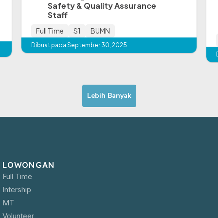
Safety & Quality Assurance
Staff
Full Time
S1
BUMN
Dibuat pada September 30, 2025
Lebih Banyak
LOWONGAN
Full Time
Intership
MT
Volunteer