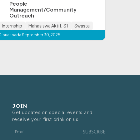
People
Management/Community
Outreach
Internship
Mahasiswa Aktif
,
S1
Swasta
Dibuat pada September 30, 2025
JOIN
Get updates on special events and
receive your first drink on us!
Email
SUBSCRIBE