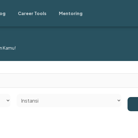
log
Career Tools
Mentoring
n Kamu!