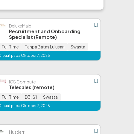
DeluxeMaid
Recruitment and Onboarding
Specialist (Remote)
Full Time
Tanpa Batas Lulusan
Swasta
Dibuat pada Oktober 7, 2025
ICS Compute
Telesales (remote)
Full Time
D3
,
S1
Swasta
Dibuat pada Oktober 7, 2025
Hustlerr