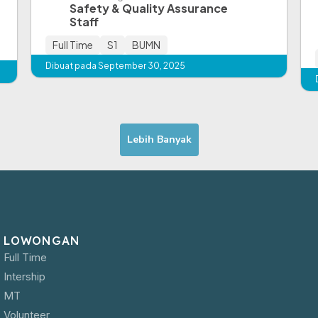
Safety & Quality Assurance
Staff
Full Time
S1
BUMN
Dibuat pada September 30, 2025
Lebih Banyak
LOWONGAN
Full Time
Intership
MT
Volunteer