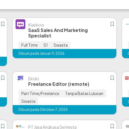
Klaskoo
SaaS Sales And Marketing
Specialist
Full Time
S1
Swasta
Dibuat pada Januari 11, 2026
Ekido
Freelance Editor (remote)
Part Time/Freelance
Tanpa Batas Lulusan
Swasta
Dibuat pada Oktober 7, 2025
PT Jasa Angkasa Semesta