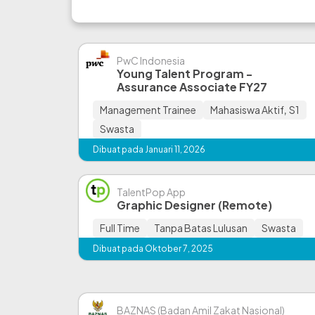
PwC Indonesia
Young Talent Program -
Assurance Associate FY27
Management Trainee
Mahasiswa Aktif
,
S1
Swasta
Dibuat pada Januari 11, 2026
TalentPop App
Graphic Designer (Remote)
Full Time
Tanpa Batas Lulusan
Swasta
Dibuat pada Oktober 7, 2025
BAZNAS (Badan Amil Zakat Nasional)