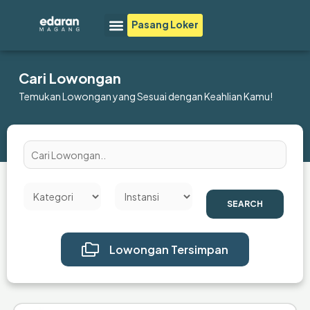
Lewati
Menu
Pasang Loker
ke
konten
Cari Lowongan
Temukan Lowongan yang Sesuai dengan Keahlian Kamu!
SEARCH
Lowongan Tersimpan