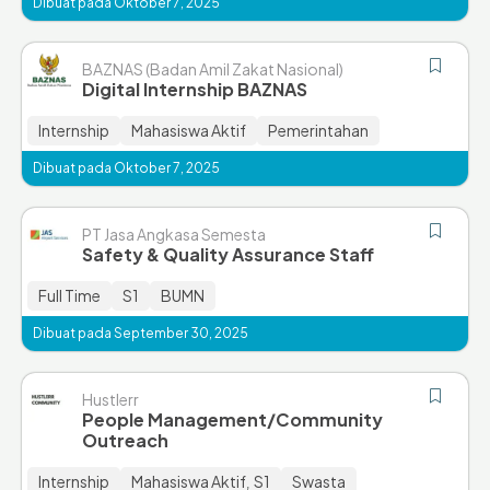
Dibuat pada Oktober 7, 2025
BAZNAS (Badan Amil Zakat Nasional)
Digital Internship BAZNAS
Internship
Mahasiswa Aktif
Pemerintahan
Dibuat pada Oktober 7, 2025
PT Jasa Angkasa Semesta
Safety & Quality Assurance Staff
Full Time
S1
BUMN
Dibuat pada September 30, 2025
Hustlerr
People Management/Community
Outreach
Internship
Mahasiswa Aktif
S1
Swasta
,