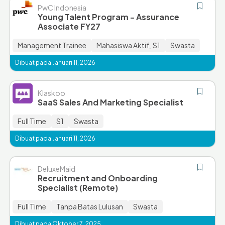
PwC Indonesia
Young Talent Program - Assurance
Associate FY27
Management Trainee
Mahasiswa Aktif
S1
Swasta
,
Dibuat pada Januari 11, 2026
Klaskoo
SaaS Sales And Marketing Specialist
Full Time
S1
Swasta
Dibuat pada Januari 11, 2026
DeluxeMaid
Recruitment and Onboarding
Specialist (Remote)
Full Time
Tanpa Batas Lulusan
Swasta
Dibuat pada Oktober 7, 2025