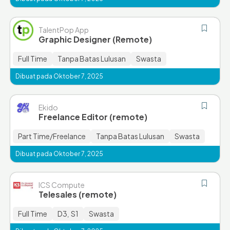
TalentPop App
Graphic Designer (Remote)
Full Time
Tanpa Batas Lulusan
Swasta
Dibuat pada Oktober 7, 2025
Ekido
Freelance Editor (remote)
Part Time/Freelance
Tanpa Batas Lulusan
Swasta
Dibuat pada Oktober 7, 2025
ICS Compute
Telesales (remote)
Full Time
D3
S1
Swasta
,