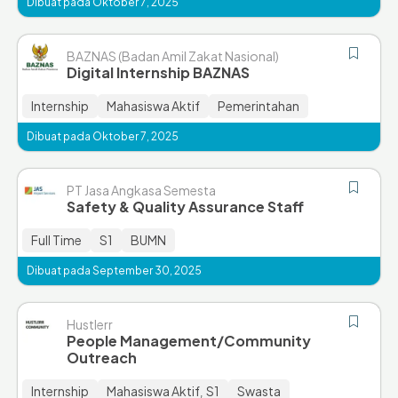
Dibuat pada Oktober 7, 2025
BAZNAS (Badan Amil Zakat Nasional)
Digital Internship BAZNAS
Internship
Mahasiswa Aktif
Pemerintahan
Dibuat pada Oktober 7, 2025
PT Jasa Angkasa Semesta
Safety & Quality Assurance Staff
Full Time
S1
BUMN
Dibuat pada September 30, 2025
Hustlerr
People Management/Community
Outreach
Internship
Mahasiswa Aktif
S1
Swasta
,