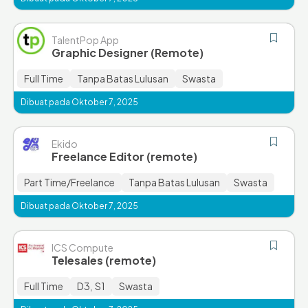
TalentPop App
Graphic Designer (Remote)
Full Time
Tanpa Batas Lulusan
Swasta
Dibuat pada Oktober 7, 2025
Ekido
Freelance Editor (remote)
Part Time/Freelance
Tanpa Batas Lulusan
Swasta
Dibuat pada Oktober 7, 2025
ICS Compute
Telesales (remote)
Full Time
D3
S1
Swasta
,