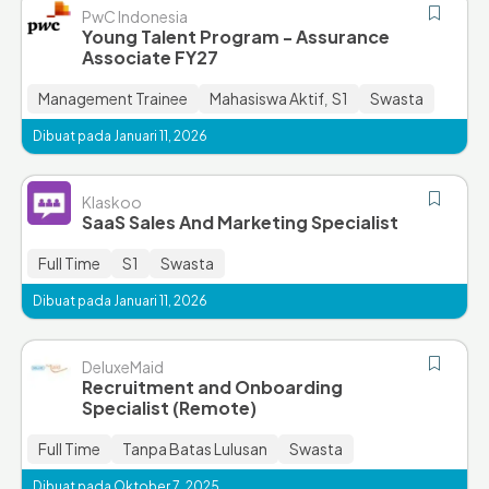
PwC Indonesia
Young Talent Program - Assurance
Associate FY27
Management Trainee
Mahasiswa Aktif
S1
Swasta
,
Dibuat pada Januari 11, 2026
Klaskoo
SaaS Sales And Marketing Specialist
Full Time
S1
Swasta
Dibuat pada Januari 11, 2026
DeluxeMaid
Recruitment and Onboarding
Specialist (Remote)
Full Time
Tanpa Batas Lulusan
Swasta
Dibuat pada Oktober 7, 2025