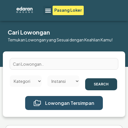
Lewati
Menu
Pasang Loker
ke
konten
Cari Lowongan
Temukan Lowongan yang Sesuai dengan Keahlian Kamu!
SEARCH
Lowongan Tersimpan