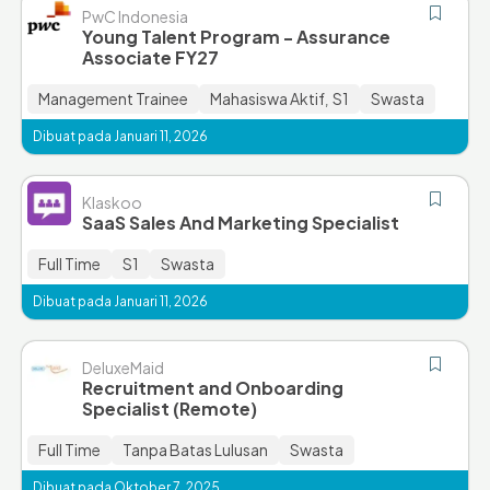
PwC Indonesia
Young Talent Program - Assurance
Associate FY27
Management Trainee
Mahasiswa Aktif
S1
Swasta
,
Dibuat pada Januari 11, 2026
Klaskoo
SaaS Sales And Marketing Specialist
Full Time
S1
Swasta
Dibuat pada Januari 11, 2026
DeluxeMaid
Recruitment and Onboarding
Specialist (Remote)
Full Time
Tanpa Batas Lulusan
Swasta
Dibuat pada Oktober 7, 2025