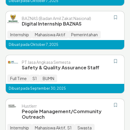
Dibuat pada Oktober 7, 2025
BAZNAS (Badan Amil Zakat Nasional)
Digital Internship BAZNAS
Internship
Mahasiswa Aktif
Pemerintahan
Dibuat pada Oktober 7, 2025
PT Jasa Angkasa Semesta
Safety & Quality Assurance Staff
Full Time
S1
BUMN
Dibuat pada September 30, 2025
Hustlerr
People Management/Community
Outreach
Internship
Mahasiswa Aktif
S1
Swasta
,