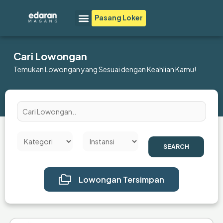
Lewati
Menu
Pasang Loker
ke
konten
Cari Lowongan
Temukan Lowongan yang Sesuai dengan Keahlian Kamu!
SEARCH
Lowongan Tersimpan