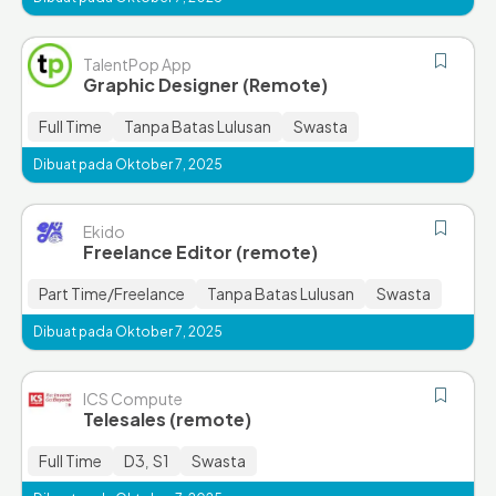
TalentPop App
Graphic Designer (Remote)
Full Time
Tanpa Batas Lulusan
Swasta
Dibuat pada Oktober 7, 2025
Ekido
Freelance Editor (remote)
Part Time/Freelance
Tanpa Batas Lulusan
Swasta
Dibuat pada Oktober 7, 2025
ICS Compute
Telesales (remote)
Full Time
D3
S1
Swasta
,