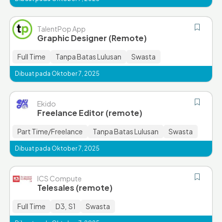
TalentPop App
Graphic Designer (Remote)
Full Time
Tanpa Batas Lulusan
Swasta
Dibuat pada Oktober 7, 2025
Ekido
Freelance Editor (remote)
Part Time/Freelance
Tanpa Batas Lulusan
Swasta
Dibuat pada Oktober 7, 2025
ICS Compute
Telesales (remote)
Full Time
D3
S1
Swasta
,