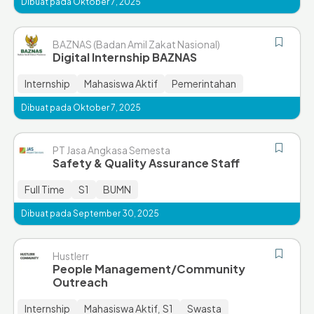
Dibuat pada Oktober 7, 2025
BAZNAS (Badan Amil Zakat Nasional)
Digital Internship BAZNAS
Internship
Mahasiswa Aktif
Pemerintahan
Dibuat pada Oktober 7, 2025
PT Jasa Angkasa Semesta
Safety & Quality Assurance Staff
Full Time
S1
BUMN
Dibuat pada September 30, 2025
Hustlerr
People Management/Community
Outreach
Internship
Mahasiswa Aktif
S1
Swasta
,