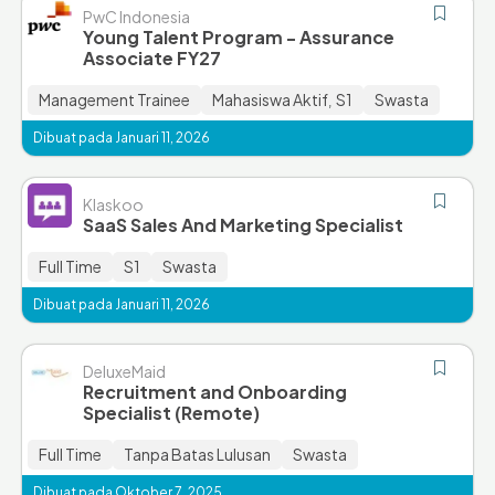
PwC Indonesia
Young Talent Program - Assurance
Associate FY27
Management Trainee
Mahasiswa Aktif
S1
Swasta
,
Dibuat pada Januari 11, 2026
Klaskoo
SaaS Sales And Marketing Specialist
Full Time
S1
Swasta
Dibuat pada Januari 11, 2026
DeluxeMaid
Recruitment and Onboarding
Specialist (Remote)
Full Time
Tanpa Batas Lulusan
Swasta
Dibuat pada Oktober 7, 2025