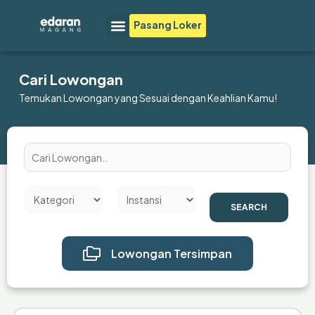
Lewati
Menu
Pasang Loker
ke
konten
Cari Lowongan
Temukan Lowongan yang Sesuai dengan Keahlian Kamu!
SEARCH
Lowongan Tersimpan