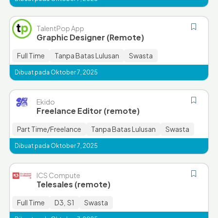
TalentPop App
Graphic Designer (Remote)
Full Time
Tanpa Batas Lulusan
Swasta
Dibuat pada Oktober 7, 2025
Ekido
Freelance Editor (remote)
Part Time/Freelance
Tanpa Batas Lulusan
Swasta
Dibuat pada Oktober 7, 2025
ICS Compute
Telesales (remote)
Full Time
D3
S1
Swasta
,