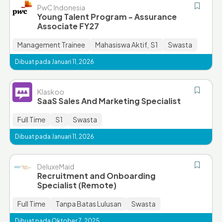
PwC Indonesia
Young Talent Program - Assurance
Associate FY27
Management Trainee
Mahasiswa Aktif
S1
Swasta
,
Dibuat pada Januari 11, 2026
Klaskoo
SaaS Sales And Marketing Specialist
Full Time
S1
Swasta
Dibuat pada Januari 11, 2026
DeluxeMaid
Recruitment and Onboarding
Specialist (Remote)
Full Time
Tanpa Batas Lulusan
Swasta
Dibuat pada Oktober 7, 2025