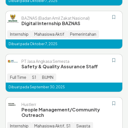
Dibuat pada Oktober 7, 2025
BAZNAS (Badan Amil Zakat Nasional)
Digital Internship BAZNAS
Internship
Mahasiswa Aktif
Pemerintahan
Dibuat pada Oktober 7, 2025
PT Jasa Angkasa Semesta
Safety & Quality Assurance Staff
Full Time
S1
BUMN
Dibuat pada September 30, 2025
Hustlerr
People Management/Community
Outreach
Internship
Mahasiswa Aktif
S1
Swasta
,