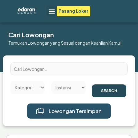
Lewati
Menu
Pasang Loker
ke
konten
Cari Lowongan
Temukan Lowongan yang Sesuai dengan Keahlian Kamu!
SEARCH
Lowongan Tersimpan