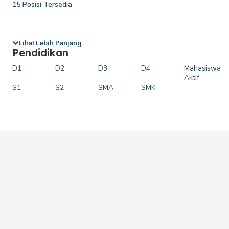
15 Posisi Tersedia
17 Posisi
Lihat Lebih Panjang
Pendidikan
17 Posisi Tersedia
D1
D2
D3
D4
Mahasiswa
18 Posisi Intern
Aktif
S1
S2
SMA
SMK
2 Posisi
3 Posisi
3 Posisi Tersedia
4 Posisi
5 Posisi
5 Posisi Tersedia